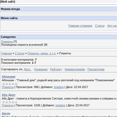
[
Мой сайт
]
Форма входа
Меню сайта
Главная страница
Статьи
Арт-га
Categories
Планеты
[7]
Посвящена планета вселенной ЗВ
Главная
»
Статьи
»
Планеты, миры, и т.д.
» Планеты
В категории материалов
:
7
Показано материалов
:
1-7
Сортировать по
:
Дате
·
Названию
·
Рейтингу
·
Комментариям
·
Просмотрам
Абоншии
Абоншии - "Главный дом", родной мир расы рептилий под названием "Помазанники"
Планеты
|
Просмотров:
996
|
Добавил:
shadow
|
Дата:
22.04.2017
Або Дрит
Або Дрит - планета в Корпоративном Секторе, известной своими реками и озёрами и
Планеты
|
Просмотров:
1026
|
Добавил:
shadow
|
Дата:
22.04.2017
Аргау
Крупный финансовый центр, находившийся под контролем Межгалактического Банков