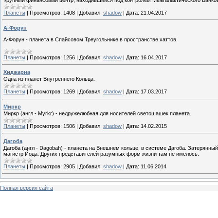
Планеты
|
Просмотров:
1408
|
Добавил:
shadow
|
Дата:
21.04.2017
А-Форун
А-Форун - планета в Спайсовом Треугольнике в пространстве хаттов.
Планеты
|
Просмотров:
1256
|
Добавил:
shadow
|
Дата:
16.04.2017
Хиджарна
Одна из планет Внутреннего Кольца.
Планеты
|
Просмотров:
1269
|
Добавил:
shadow
|
Дата:
17.03.2017
Миркр
Миркр (англ - Myrkr) - недружелюбная для носителей светошашек планета.
Планеты
|
Просмотров:
1506
|
Добавил:
shadow
|
Дата:
14.02.2015
Дагоба
Дагоба (англ - Dagobah) - планета на Внешнем кольце, в системе Дагоба. Затерянны
магистр Йода. Других представителей разумных форм жизни там не имелось.
Планеты
|
Просмотров:
2905
|
Добавил:
shadow
|
Дата:
11.06.2014
Полная версия сайта