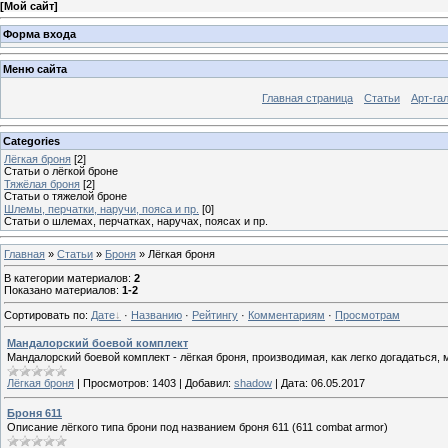
[
Мой сайт
]
Форма входа
Меню сайта
Главная страница
Статьи
Арт-га
Categories
Лёгкая броня
[2]
Статьи о лёгкой броне
Тяжёлая броня
[2]
Статьи о тяжелой броне
Шлемы, перчатки, наручи, пояса и пр.
[0]
Статьи о шлемах, перчатках, наручах, поясах и пр.
Главная
»
Статьи
»
Броня
» Лёгкая броня
В категории материалов
:
2
Показано материалов
:
1-2
Сортировать по
:
Дате
·
Названию
·
Рейтингу
·
Комментариям
·
Просмотрам
Мандалорский боевой комплект
Мандалорский боевой комплект - лёгкая броня, производимая, как легко догадаться
Лёгкая броня
|
Просмотров:
1403
|
Добавил:
shadow
|
Дата:
06.05.2017
Броня 611
Описание лёгкого типа брони под названием броня 611 (611 combat armor)