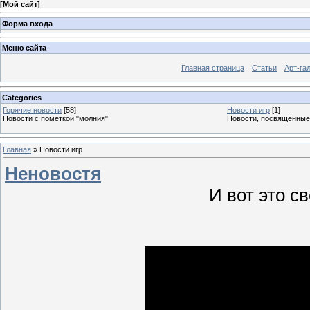
[
Мой сайт
]
Форма входа
Меню сайта
Главная страница
Статьи
Арт-га
Categories
Горячие новости
[58]
Новости игр
[1]
Новости с пометкой "молния"
Новости, посвящённые
Главная
»
Новости игр
Неновостя
И вот это све