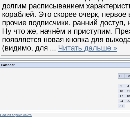
долгим расписыванием характеристи
кораблей. Это скорее очерк, первое
прочие подписчики, ранний доступ, 
Ну что же, начнём и приступим. Пре
появляется новая кнопка для выход
(видимо, для
...
Читать дальше »
Calendar
Пн
Вт
3
4
10
11
17
18
24
25
31
Полная версия сайта