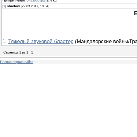
Прикрепления:
6453088.jpg
(27.9 Kb)
[
2
]
shadow
[22.03.2017, 19:54]
1.
Тяжёлый звуковой бластер
(Мандалорские войны/Граж
Страница
1
из
1
1
Полная версия сайта