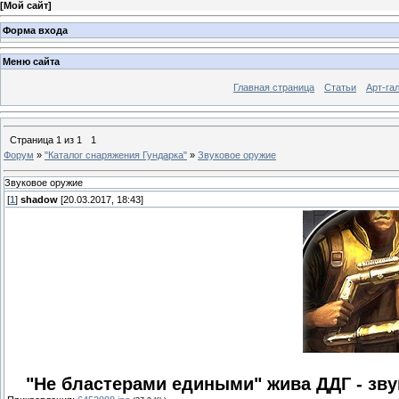
[
Мой сайт
]
Форма входа
Меню сайта
Главная страница
Статьи
Арт-га
Страница
1
из
1
1
Форум
»
"Каталог снаряжения Гундарка"
»
Звуковое оружие
Звуковое оружие
[
1
]
shadow
[20.03.2017, 18:43]
"Не бластерами едиными" жива ДДГ - зв