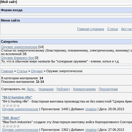
[
Мой сайт
]
Форма входа
Меню сайта
Главная страница
Статьи
Арт-га
Categories
Оружие энергетическое
[14]
Статьи по энергетическкому (бластерному, плазменному, электрическому, ионному)
во вселенной ЗВ
Оружие ближнего боя
[3]
То, что в обычном мире назвали бы "холодным оружием" - клинки, копья и т.д.
Главная
»
Статьи
»
Оружие
» Оружие энергетическое
В категории материалов
:
14
Показано материалов
:
11-14
Сортировать по
:
Дате
·
Названию
·
Рейтингу
·
Комментариям
·
Просмотрам
"84-U hunting rifle"
"84-U hunting rifle" - бластерная винтовка производства не без известной "Цзерка Армс
Оружие энергетическое
|
Просмотров:
1440
|
Добавил:
shadow
|
Дата:
28.06.2013
"500 -Бунт"
"BlasTech Industries" создало эту бластерную винтовку войск Корпоративного Сектор
Оружие энергетическое
|
Просмотров:
1362
|
Добавил:
shadow
|
Дата:
27.06.2013